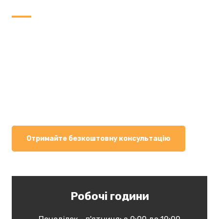
Не соромтеся зв’язуватися з нами, якщо у
вас виникли запитання щодо наших турів
або спеціальних пропозицій.
Ми пропонуємо як групові, так і індивідуальні
тури, одноденні, шкільні. Якщо у вас є особливий
запит, ми будемо раді його з вами обговорити.
Забронюйте наступну пригоду до міста вашої мрії!
Отримайте безкоштовну консультацію
Робочі години