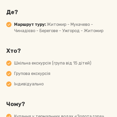
Де?
Маршрут туру:
Житомир - Мукачево -
Чинадієво - Берегове - Ужгород - Житомир
Хто?
Шкільна екскурсія (група від 15 дітей)
Групова екскурсія
Індивідуально
Чому?
Купання у термальних водах «Золота гора»