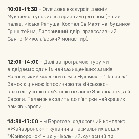
10:00-11:30
– Оглядова екскурсія давнім
Мукачево: гуляємо історичним центром (Білий
палац, міська Ратуша, Костел Св.Мартіна, будинок
Грінштейна, Латоричний двір; православний
Свято-Миколаївський монастир).
12:00-14:00
- Далі за програмою туру ми
відвідаємо один із найзахищеніших замків
Європи, який знаходиться в Мукачеві - "Паланок".
Замок є цінною історичною та військово-
архітектурною пам'яткою не лише Закарпаття, а й
Європи. Паланок входить до п'ятірки найкращих
замків Європи.
14:30-17:00
– м.Берегове, оздоровчий комплекс
«Жайворонок» – купання в термальних водах.
"Жайворонок" - це унікальний, сучасний та