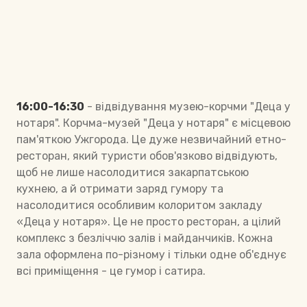
16:00-16:30
- відвідування музею-корчми "Деца у
нотаря". Корчма-музей "Деца у нотаря" є місцевою
пам'яткою Ужгорода. Це дуже незвичайний етно-
ресторан, який туристи обов'язково відвідують,
щоб не лише насолодитися закарпатською
кухнею, а й отримати заряд гумору та
насолодитися особливим колоритом закладу
«Деца у нотаря». Це не просто ресторан, а цілий
комплекс з безліччю залів і майданчиків. Кожна
зала оформлена по-різному і тільки одне об'єднує
всі приміщення - це гумор і сатира.