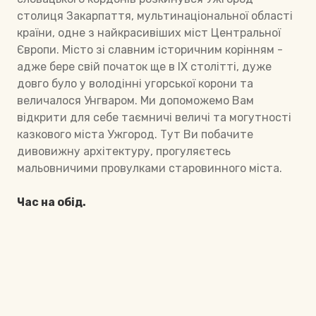
столиця Закарпаття, мультинаціональної області
країни, одне з найкрасивіших міст Центральної
Європи. Місто зі славним історичним корінням -
адже бере свій початок ще в IX столітті, дуже
довго було у володінні угорської корони та
величалося Унгваром. Ми допоможемо Вам
відкрити для себе таємничі величі та могутності
казкового міста Ужгород. Тут Ви побачите
дивовижну архітектуру, прогуляєтесь
мальовничими провулками старовинного міста.
Час на обід.