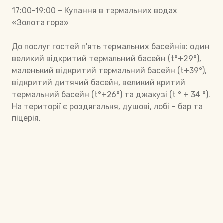
17:00-19:00 – Купання в термальних водах
«Золота гора»
До послуг гостей п'ять термальних басейнів: один
великий відкритий термальний басейн (t°+29°),
маленький відкритий термальний басейн (t+39°),
відкритий дитячий басейн, великий критий
термальний басейн (t°+26°) та джакузі (t ° + 34 °).
На території є роздягальня, душові, лобі – бар та
піцерія.