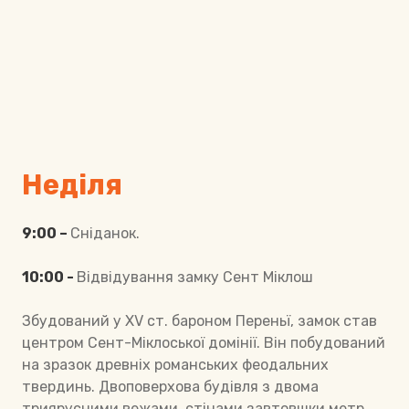
Неділя
9:00 –
Сніданок.
10:00 -
Відвідування замку Сент Міклош
Збудований у XV ст. бароном Переньї, замок став
центром Сент-Міклоської домінії. Він побудований
на зразок древніх романських феодальних
твердинь. Двоповерхова будівля з двома
триярусними вежами, стінами завтовшки метр,