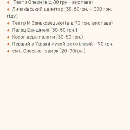
●
Театр Опери (від 80 грн - вистава)
●
Личаківський цвинтар (30-50грн. + 300 грн.
гіду)
●
Театр М.Заньковецької (від 70 грн.-вистава)
●
Палац Бандінелі (30-50 грн.)
●
Королівські палати (30-50 грн.)
●
Перший в Україні музей фото ілюзій – 90 грн.,
●
смт. Олесько- замок (20-90грн.).