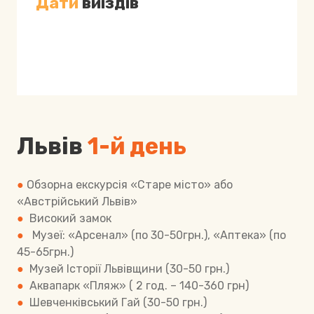
Дати
виїздів
Львів
1-й день
●
Обзорна екскурсія «Старе місто» або
«Австрійський Львів»
●
Високий замок
●
Музеї: «Арсенал» (по 30-50грн.), «Аптека» (по
45-65грн.)
●
Му
зей Історії Львівщини (30-50 грн.)
●
А
квапарк «Пляж» ( 2 год. – 140-360 грн)
●
Шевченківський Гай (30-50 грн.)